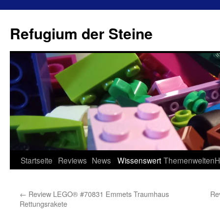
Refugium der Steine
Zum
Startseite
Reviews
News
Wissenswert
Themenwelten
H
Inhalt
←
Review LEGO® #70831 Emmets Traumhaus
Re
springen
Rettungsrakete