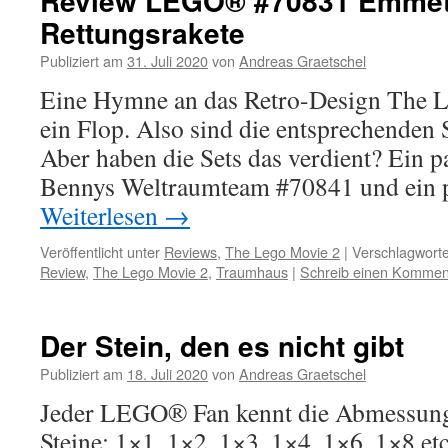
Review LEGO® #70831 Emmet
Rettungsrakete
Publiziert am
31. Juli 2020
von
Andreas Graetschel
Eine Hymne an das Retro-Design The 
ein Flop. Also sind die entsprechenden 
Aber haben die Sets das verdient? Ein pa
Bennys Weltraumteam #70841 und ein p
Weiterlesen
→
Veröffentlicht unter
Reviews
,
The Lego Movie 2
|
Verschlagworte
Review
,
The Lego Movie 2
,
Traumhaus
|
Schreib einen Kommen
Der Stein, den es nicht gibt
Publiziert am
18. Juli 2020
von
Andreas Graetschel
Jeder LEGO® Fan kennt die Abmessun
Steine: 1×1, 1×2, 1×3, 1×4, 1×6, 1×8 etc