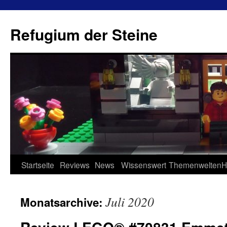
Refugium der Steine
Zum
Startseite
Reviews
News
Wissenswert
Themenwelten
H
Inhalt
Juli 2020
Monatsarchive:
springen