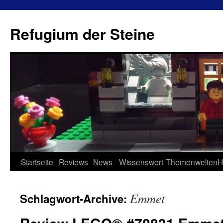
Refugium der Steine
Zum
Startseite
Reviews
News
Wissenswert
Themenwelten
H
Inhalt
Emmet
Schlagwort-Archive:
springen