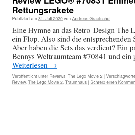
Review LEGO® #70831 Emmet
Rettungsrakete
Publiziert am
31. Juli 2020
von
Andreas Graetschel
Eine Hymne an das Retro-Design The 
ein Flop. Also sind die entsprechenden 
Aber haben die Sets das verdient? Ein pa
Bennys Weltraumteam #70841 und ein p
Weiterlesen
→
Veröffentlicht unter
Reviews
,
The Lego Movie 2
|
Verschlagworte
Review
,
The Lego Movie 2
,
Traumhaus
|
Schreib einen Kommen