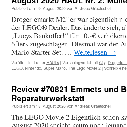
August 2020 HAUL Nr. 2: Mülle
Publiziert am
19. August 2020
von
Andreas Graetschel
Drogeriemarkt Müller war eigentlich nic
der LEGO® Dealer. Das änderte sich, al
„Lucys Baukoffer!“ für 10.-€ verhökert
öfters zugeschlagen. Diesmal war der A
Mario Starter Set. …
Weiterlesen
→
Veröffentlicht unter
HAULs
|
Verschlagwortet mit
City
,
Drogeriema
LEGO
,
Nintendo
,
Super Mario
,
The Lego Movie 2
|
Schreib ein
Review #70821 Emmets und B
Reparaturwerkstatt
Publiziert am
18. August 2020
von
Andreas Graetschel
The LEGO Movie 2 Eigentlich schon kal
August 2020 spricht kaum noch jemand