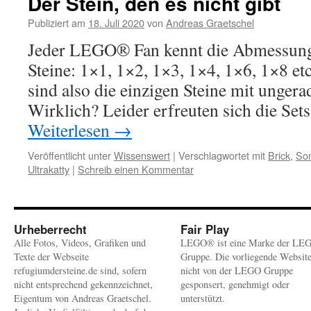
Der Stein, den es nicht gibt
Publiziert am
18. Juli 2020
von
Andreas Graetschel
Jeder LEGO® Fan kennt die Abmessun
Steine: 1×1, 1×2, 1×3, 1×4, 1×6, 1×8 etc
sind also die einzigen Steine mit unger
Wirklich? Leider erfreuten sich die S
Weiterlesen
→
Veröffentlicht unter
Wissenswert
|
Verschlagwortet mit
Brick
,
Son
Ultrakatty
|
Schreib einen Kommentar
Urheberrecht
Fair Play
Alle Fotos, Videos, Grafiken und
LEGO® ist eine Marke der LE
Texte der Webseite
Gruppe. Die vorliegende Websit
refugiumdersteine.de sind, sofern
nicht von der LEGO Gruppe
nicht entsprechend gekennzeichnet,
gesponsert, genehmigt oder
Eigentum von Andreas Graetschel.
unterstützt.