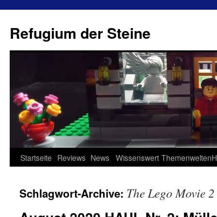
Refugium der Steine
Zum
Startseite
Reviews
News
Wissenswert
Themenwelten
H
Inhalt
The Lego Movie 2
Schlagwort-Archive:
springen