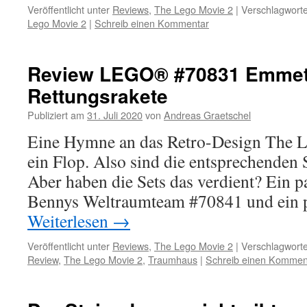
Veröffentlicht unter
Reviews
,
The Lego Movie 2
|
Verschlagworte
Lego Movie 2
|
Schreib einen Kommentar
Review LEGO® #70831 Emmet
Rettungsrakete
Publiziert am
31. Juli 2020
von
Andreas Graetschel
Eine Hymne an das Retro-Design The 
ein Flop. Also sind die entsprechenden 
Aber haben die Sets das verdient? Ein pa
Bennys Weltraumteam #70841 und ein p
Weiterlesen
→
Veröffentlicht unter
Reviews
,
The Lego Movie 2
|
Verschlagworte
Review
,
The Lego Movie 2
,
Traumhaus
|
Schreib einen Kommen